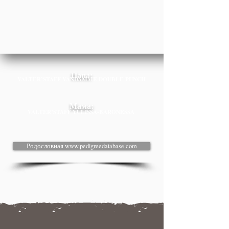
Папа:
VALTER’STAFF VANDAMME DOUBLE PUNCH
Мама:
VALTER’STAFF YULISSA-BARONESSA
Родословная www.pedigreedatabase.com