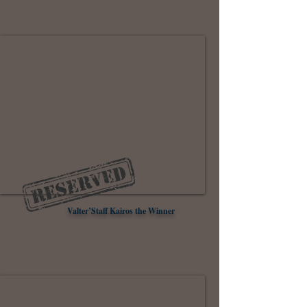
Valter’Staff Kairos the Winner