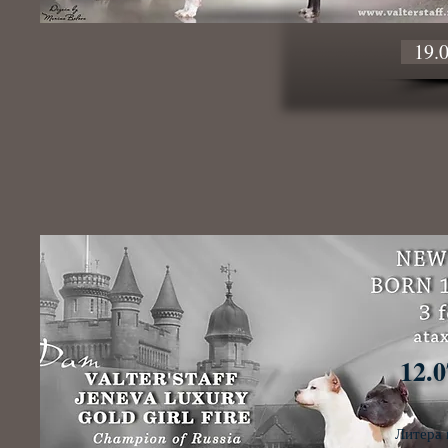
19.
12.0
Литера 