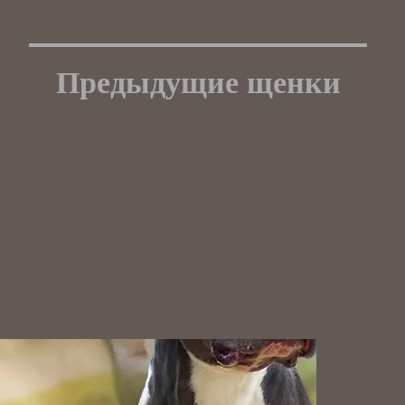
Предыдущие щенки