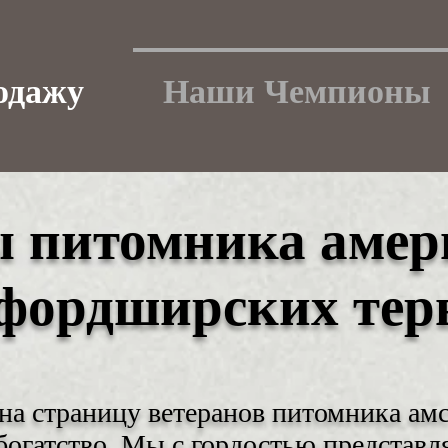
одажу
Наши Чемпионы
ы питомника амер
фордширских тер
а страницу ветеранов питомника амст
богатство. Мы с гордостью представ