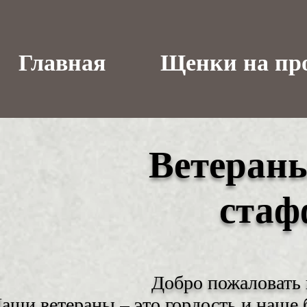
Главная
Щенки на пр
Ветеран
стаф
Добро пожаловать н
аши ветераны – это гордость и наше 