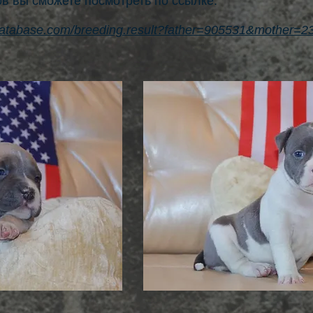
 вы сможете посмотреть по ссылке:
database.com/breeding.result?father=905531&mother=